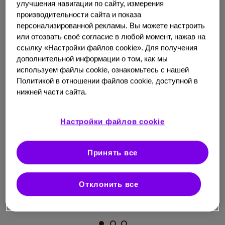
улучшения навигации по сайту, измерения
растительных продуктов могут вызывать
производительности сайта и показа
токсическое поражение печени.
Некоторые
4
персонализированной рекламы. Вы можете настроить
препараты называют гепатотоксичными из-за их
или отозвать своё согласие в любой момент, нажав на
ссылку «Настройки файлов cookie». Для получения
потенциального токсического действия на клетки
дополнительной информации о том, как мы
печени.
Например, к таким лекарствам относится
1
используем файлы cookie, ознакомьтесь с нашей
популярный парацетамол.
Политикой в отношении файлов cookie, доступной в
нижней части сайта.
Настройки файлов cookie
Принять все
в случае передозировки
в
лекарственного препарата
Отклонить все
(отравление)