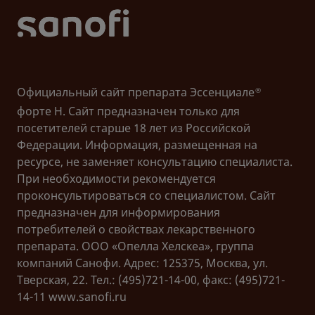
kowe-uszkodzeniawątroby (дата обращения:
07.11.2023).
4. Szymańska, M. La enfermedad hepática alcohólica
en la práctica médica / M. Szymańska, A. Prystupa, A.
Koprianiuk-Sowińska, J. Schabowski, J. Mosiewicz //
Официальный сайт препарата Эссенциале
®
Med Og Nauk Zdr. — 2011. — № 17 (3). — P. 148–154.
форте Н. Сайт предназначен только для
посетителей старше 18 лет из Российской
5. Schuster, D. P. Diabetes mellitus / D. P. Schuster, V.
Федерации. Информация, размещенная на
Duvuuri. — DOI: 10.1016 / S0891-8422 (03) 00082-X.
ресурсе, не заменяет консультацию специалиста.
PMID: 11806167// Clin Podiatr Med Surg. — 2002
При необходимости рекомендуется
enero. — 19 (1). — P. 79-107.
проконсультироваться со специалистом. Сайт
предназначен для информирования
6. Informe mundial sobre la diabetes. Perfiles de
потребителей о свойствах лекарственного
diabetes por países: Polonia. Organización Mundial de
препарата. ООО «Опелла Хелскеа», группа
la Salud 2016. — URL:
компаний Санофи. Адрес: 125375, Москва, ул.
http://www.who.int/diabetes/country-
Тверская, 22. Тел.: (495)721-14-00, факс: (495)721-
profiles/pol_en.pdf?ua=1
(дата обращения:
14-11 www.sanofi.ru
07.11.2023).