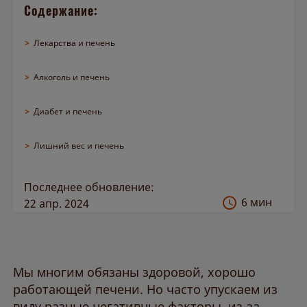
О препарате
Содержание:
>
Лекарства и печень
О нас
>
Алкоголь и печень
>
Диабет и печень
>
Лишний вес и печень
Последнее обновление:
6 мин
22 апр. 2024
Мы многим обязаны здоровой, хорошо
работающей печени. Но часто упускаем из
виду разные негативные факторы, из-за