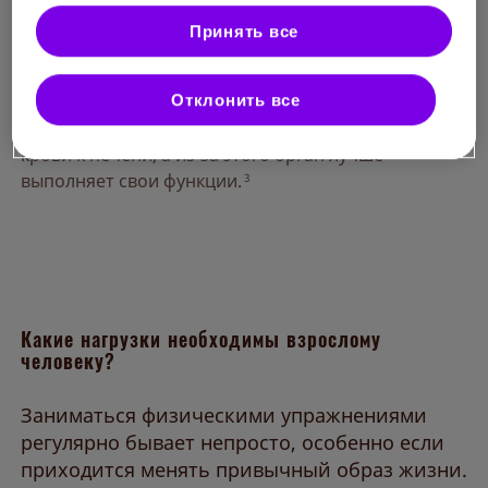
увеличения чувствительности тканей к инсулину. В
Принять все
результате снижается количество жирных кислот,
которые повреждают печень.
2,3
Отклонить все
Еще физическая активность стимулирует приток
крови к печени, а из-за этого орган лучше
выполняет свои функции.
3
Какие нагрузки необходимы взрослому
человеку?
Заниматься физическими упражнениями
регулярно бывает непросто, особенно если
приходится менять привычный образ жизни.