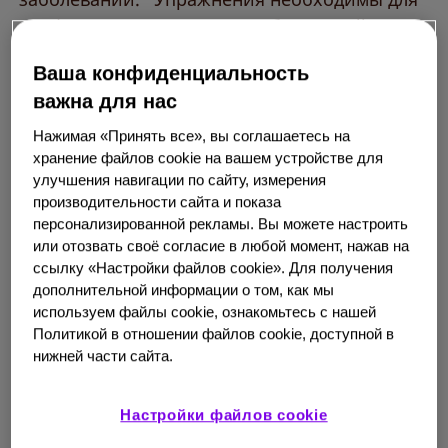
профилактики и лечения заболеваний
печени.
Ваша конфиденциальность
важна для нас
Как физические упражнения влияют на
здоровье печени?
Нажимая «Принять все», вы соглашаетесь на
хранение файлов cookie на вашем устройстве для
Одна из самых важных целей для поддержания
улучшения навигации по сайту, измерения
здоровья печени — нормализация веса. При
производительности сайта и показа
неалкогольной жировой болезни печени молекулы
персонализированной рекламы. Вы можете настроить
жира накапливаются в клетках органа. Это
или отозвать своё согласие в любой момент, нажав на
ссылку «Настройки файлов cookie». Для получения
приводит к воспалению и повреждению ткани
дополнительной информации о том, как мы
печени. Потеря веса даже на 3–5 % помогает
используем файлы cookie, ознакомьтесь с нашей
улучшить состояние печени.
2
Политикой в отношении файлов cookie, доступной в
нижней части сайта.
Физические упражнения помогают уменьшить
количество жира в печени, независимо от веса
Настройки файлов cookie
человека. Этот механизм до конца не изучен.
Ученые предполагают, что это происходит из-за