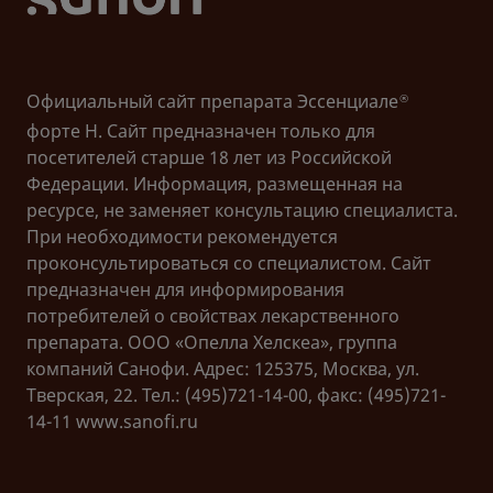
10.3727/105221617X15124844266408 .
4. ВОЗ. Физическая активность. 2022. Электронный
ресурс. Дата доступа 25.10.2023. URL:
Официальный сайт препарата Эссенциале
®
https://www.who.int/ru/news-room/fact-
форте Н. Сайт предназначен только для
sheets/detail/physical-activity
.
посетителей старше 18 лет из Российской
Федерации. Информация, размещенная на
5. Santaliestra-Pasías A. M., Mouratidou T., Huybrechts
ресурсе, не заменяет консультацию специалиста.
I., Beghin L., Cuenca-García M., Castillo M. J., Galfo M.,
При необходимости рекомендуется
Hallstrom L., Kafatos A., Manios Y., Marcos A., Molnar
проконсультироваться со специалистом. Сайт
D., Plada M., Pedrero-Chamizo R., Widhalm K., De
предназначен для информирования
Bourdeaudhuij I., Moreno L. A. Increased sedentary
потребителей о свойствах лекарственного
behaviour is associated with unhealthy dietary
препарата. ООО «Опелла Хелскеа», группа
patterns in European adolescents participating in the
компаний Санофи. Адрес: 125375, Москва, ул.
HELENA study. Eur J Clin Nutr. 2014 Mar;68(3):300-8.
Тверская, 22. Тел.: (495)721-14-00, факс: (495)721-
DOI: 10.1038/ejcn.2013.170.
14-11 www.sanofi.ru
6. Инструкция по медицинскому применению
®