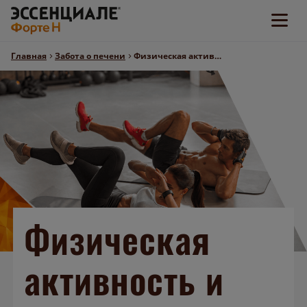
Закрыть
Главная
Забота о печени
Физическая активность и здоровье печени
Главная
О печени
Забота о печени
Заболевания печени
Физическая
активность и
Диагностика заболеваний