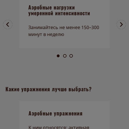
Аэробные нагрузки
А
умеренной интенсивности
и
Занимайтесь не менее 150–300
З
минут в неделю
м
Какие упражнения лучше выбрать?
у
Аэробные упражнения
Н
К ним относятся: активная
М