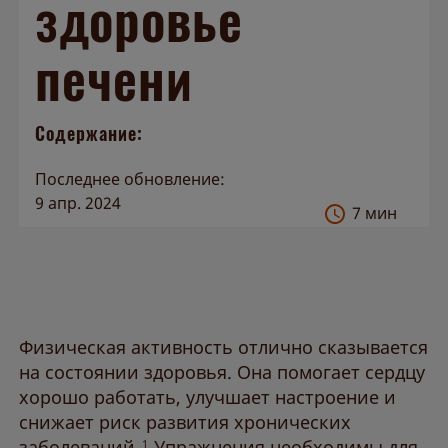
здоровье
О препарате
печени
О нас
Содержание:
Последнее обновление:
9 апр. 2024
7 мин
Физическая активность отлично сказывается
на состоянии здоровья. Она помогает сердцу
хорошо работать, улучшает настроение и
снижает риск развития хронических
заболеваний.
Упражнения необходимы для
1