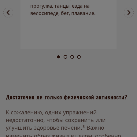
прогулка, танцы, езда на
л
велосипеде, бег, плавание.
в
ь
о
в
Достаточно ли только физической активности?
К сожалению, одних упражнений
недостаточно, чтобы сохранить или
улучшить здоровье печени.
Важно
5
изменить образ жизни в целом, особенно